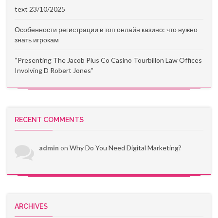
text 23/10/2025
Особенности регистрации в топ онлайн казино: что нужно
знать игрокам
“Presenting The Jacob Plus Co Casino Tourbillon Law Offices
Involving D Robert Jones”
RECENT COMMENTS
admin
on
Why Do You Need Digital Marketing?
ARCHIVES