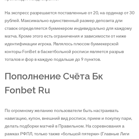
На экспресс разрешается поставленные от 20, на ординар от 30
рублей. Максимально единственный размер депозита дли
ставок определяется букмекером индивидуально для каждому
матча. Кроме этого есть ограничения и зависимости от ниже
идентификации игрока. Являлось плюсом букмекерской
конторы FonBet в баскетбольной росписи является разрыв
тоталов и фор в каждую подальше до 9 пунктов.
Пополнение Счёта Бк
Fonbet Ru
По огромному желанию пользователи быть настраивать
навигацию, купон, внешний вид росписи, прием и покупку пари,
делать подборки матчей в Правильном. На соревнования а
рамках РФПЛ, только также «большой пятерки» (Главные Лиги