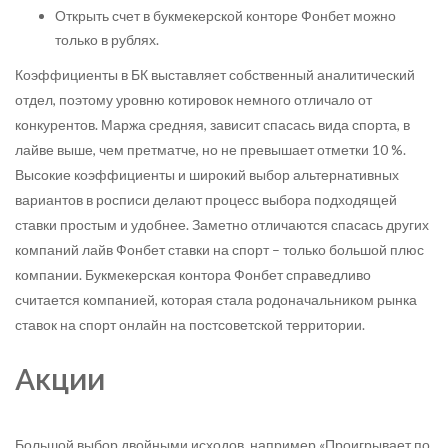
Открыть счет в букмекерской конторе Фонбет можно
только в рублях.
Коэффициенты в БК выставляет собственный аналитический
отдел, поэтому уровню котировок немного отличало от
конкурентов. Маржа средняя, зависит спасась вида спорта, в
лайве выше, чем претматче, но не превышает отметки 10 %.
Высокие коэффициенты и широкий выбор альтернативных
вариантов в росписи делают процесс выбора подходящей
ставки простым и удобнее. Заметно отличаются спасась других
компаний лайв Фонбет ставки на спорт – только большой плюс
компании. Букмекерская контора Фонбет справедливо
считается компанией, которая стала родоначальником рынка
ставок на спорт онлайн на постсоветской территории.
Акции
Большой выбор двойными исходов, например «Проигрывает по