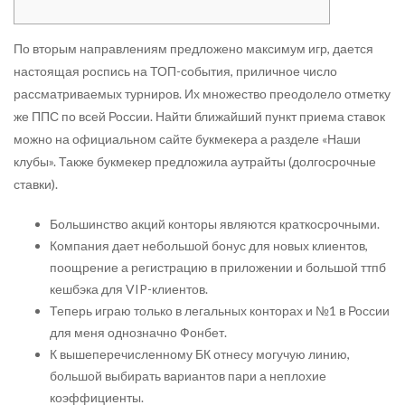
По вторым направлениям предложено максимум игр, дается
настоящая роспись на ТОП-события, приличное число
рассматриваемых турниров. Их множество преодолело отметку
же ППС по всей России. Найти ближайший пункт приема ставок
можно на официальном сайте букмекера а разделе «Наши
клубы». Также букмекер предложила аутрайты (долгосрочные
ставки).
Большинство акций конторы являются краткосрочными.
Компания дает небольшой бонус для новых клиентов,
поощрение а регистрацию в приложении и большой ттпб
кешбэка для VIP-клиентов.
Теперь играю только в легальных конторах и №1 в России
для меня однозначно Фонбет.
К вышеперечисленному БК отнесу могучую линию,
большой выбирать вариантов пари а неплохие
коэффициенты.