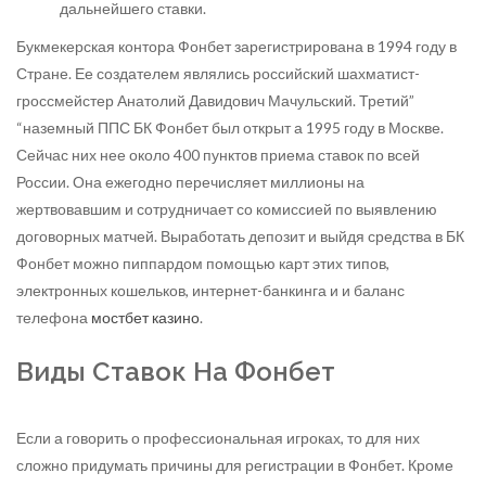
дальнейшего ставки.
Букмекерская контора Фонбет зарегистрирована в 1994 году в
Стране. Ее создателем являлись российский шахматист-
гроссмейстер Анатолий Давидович Мачульский. Третий”
“наземный ППС БК Фонбет был открыт а 1995 году в Москве.
Сейчас них нее около 400 пунктов приема ставок по всей
России. Она ежегодно перечисляет миллионы на
жертвовавшим и сотрудничает со комиссией по выявлению
договорных матчей. Выработать депозит и выйдя средства в БК
Фонбет можно пиппардом помощью карт этих типов,
электронных кошельков, интернет-банкинга и и баланс
телефона
мостбет казино
.
Виды Ставок На Фонбет
Если а говорить о профессиональная игроках, то для них
сложно придумать причины для регистрации в Фонбет. Кроме