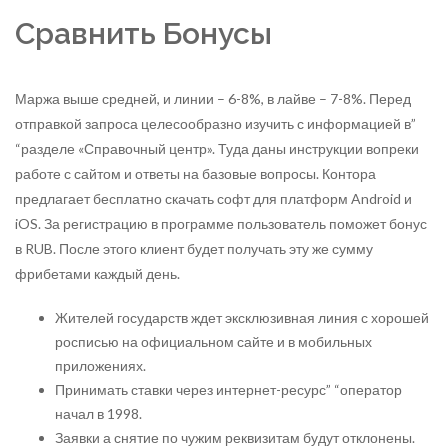
Сравнить Бонусы
Маржа выше средней, и линии – 6-8%, в лайве – 7-8%. Перед
отправкой запроса целесообразно изучить с информацией в”
“разделе «Справочный центр». Туда даны инструкции вопреки
работе с сайтом и ответы на базовые вопросы. Контора
предлагает бесплатно скачать софт для платформ Android и
iOS. За регистрацию в программе пользователь поможет бонус
в RUB. После этого клиент будет получать эту же сумму
фрибетами каждый день.
Жителей государств ждет эксклюзивная линия с хорошей
росписью на официальном сайте и в мобильных
приложениях.
Принимать ставки через интернет-ресурс” “оператор
начал в 1998.
Заявки а снятие по чужим реквизитам будут отклонены.