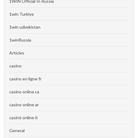
1WIN Official In Russia
1win Turkiye
1win uzbekistan
1winRussia
Articles
casino
casino en ligne fr
casino onlina ca
casino online ar
casinò online it
General