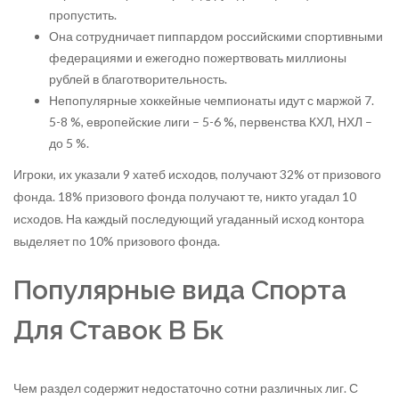
пропустить.
Она сотрудничает пиппардом российскими спортивными
федерациями и ежегодно пожертвовать миллионы
рублей в благотворительность.
Непопулярные хоккейные чемпионаты идут с маржой 7.
5-8 %, европейские лиги – 5-6 %, первенства КХЛ, НХЛ –
до 5 %.
Игроки, их указали 9 хатеб исходов, получают 32% от призового
фонда. 18% призового фонда получают те, никто угадал 10
исходов. На каждый последующий угаданный исход контора
выделяет по 10% призового фонда.
Популярные вида Спорта
Для Ставок В Бк
Чем раздел содержит недостаточно сотни различных лиг. С