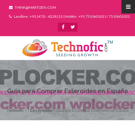
THINK@MARTIZEN.COM
Landline : +91 (473) - 4228113 | Mobile : +91 7510601021 / 7510601022
Guía para Comprar Esteroides en España
Technofic
>
! Без рубрики
>
Guía para Comprar Esteroides en España